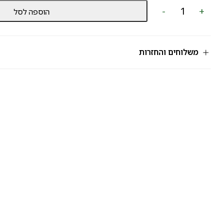
כמות
-
+
הוספה לסל
של
שוקולד
מק"ט
567
משלוחים והחזרות