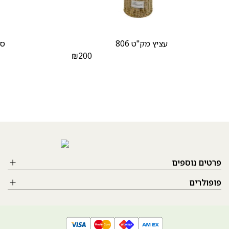
עציץ מק"ט 806
סח
₪
200
פרטים נוספים
פופולרים