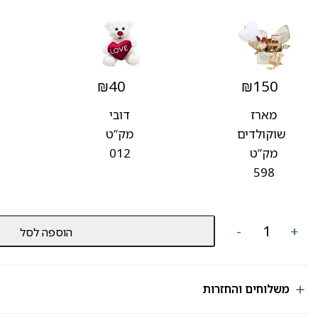
₪
40
₪
150
מארז
דובי
שוקולדים
מק”ט
מק”ט
012
598
כמות
-
+
הוספה לסל
של
עציץ
מק"ט
807
משלוחים והחזרות