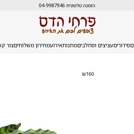
הזמנה טלפונית 04-9987946
ם
סידורים
עציצים וסחלבים
מתנות
אירוע
מחירון משלוחים
צור קש
₪
160