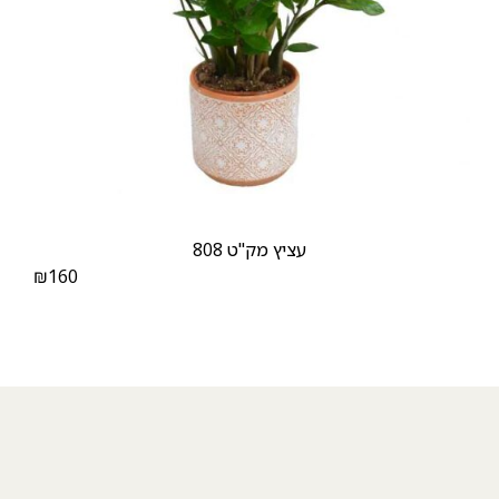
עציץ מק"ט 808
₪
160