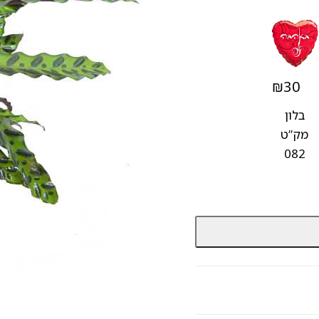
₪
30
בלון
מק”ט
082