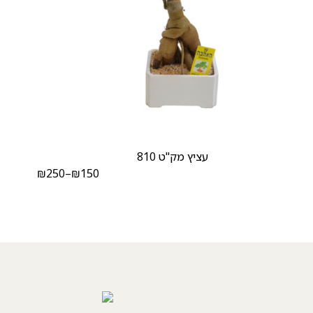
עציץ מק"ט 810
₪
250
–
₪
150