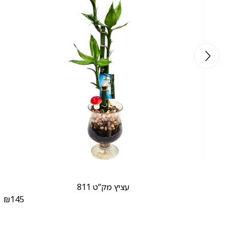
עציץ מק"ט 811
₪
145
₪