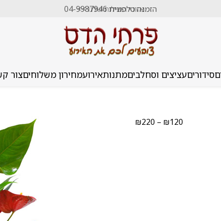
הזמנה טלפונית 04-9987946
אזורי השילוח שלנו >>
ם
סידורים
עציצים וסחלבים
מתנות
אירוע
מחירון משלוחים
צור קש
טווח
₪
220
–
₪
120
מחירים:
עד