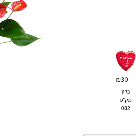
₪
30
בלון
מק”ט
082