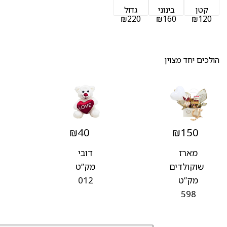
קטן
בינוני
גדול
₪220
₪160
₪120
הולכים יחד מצוין
₪
40
₪
150
מארז
דובי
שוקולדים
מק”ט
מק”ט
012
598