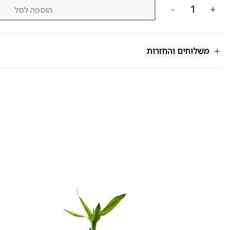
כמות
-
+
הוספה לסל
של
עציץ
מק"ט
802
משלוחים והחזרות