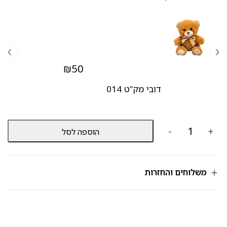
₪
50
דובי מק”ט 014
כמות
-
+
הוספה לסל
של
סידור
בתיק
מק”ט
757
משלוחים והחזרות