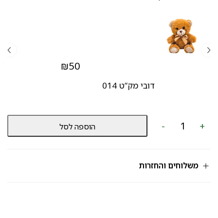
₪
50
דובי מק”ט 014
כמות
-
+
הוספה לסל
של
סידור
בתיק
מק”ט
753
משלוחים והחזרות