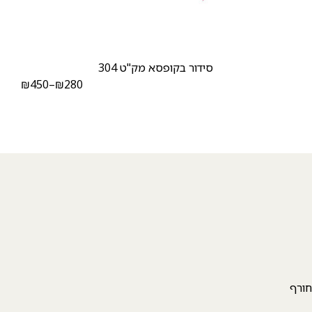
סידור בקופסא מק"ט 304
₪
450
–
₪
280
חורף