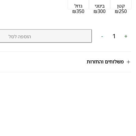
קטן
בינוני
גדול
₪350
₪300
₪250
כמות
-
+
הוספה לסל
של
סידור
גבוה
מק"ט
405
משלוחים והחזרות