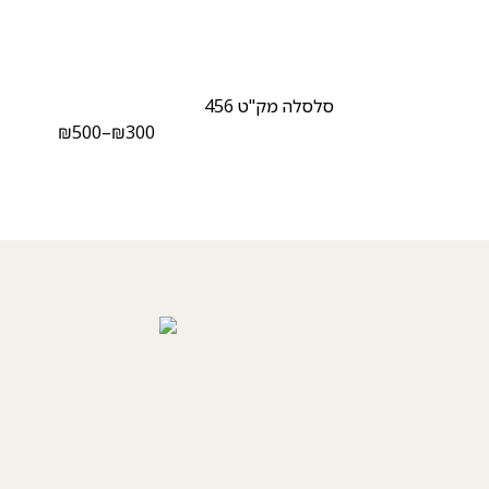
סלסלה מק"ט 456
₪
500
–
₪
300