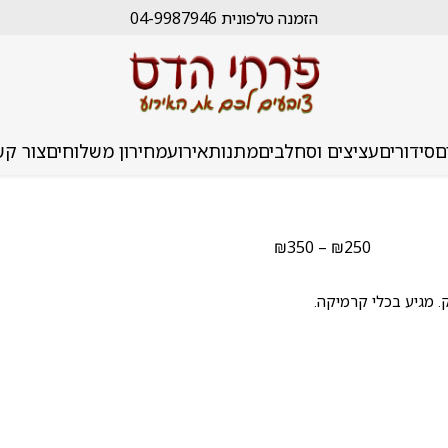
הזמנה טלפונית 04-9987946
ם
סידורים
עציצים וסחלבים
מתנות
אירוע
מחירון משלוחים
צור קש
טווח
₪
350
–
₪
250
מחירים:
עד
ק. מגיע בכלי קרמיקה.