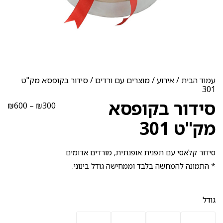
עמוד הבית
/
אירוע
/
מוצרים עם ורדים
/ סידור בקופסא מק"ט
301
סידור בקופסא
טוו
₪
600
–
₪
300
מחי
מק"ט 301
עד
סידור קלאסי עם תפנית אופנתית, מורדים אדומים
* התמונה להמחשה בלבד וממחישה גודל בינוני.
גודל