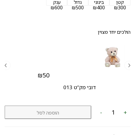
קטן
בינוני
גדול
ענק
₪600
₪500
₪400
₪300
הולכים יחד מצוין
₪
50
דובי מק”ט 013
כמות
-
+
הוספה לסל
של
סידור
בקופסא
מק"ט