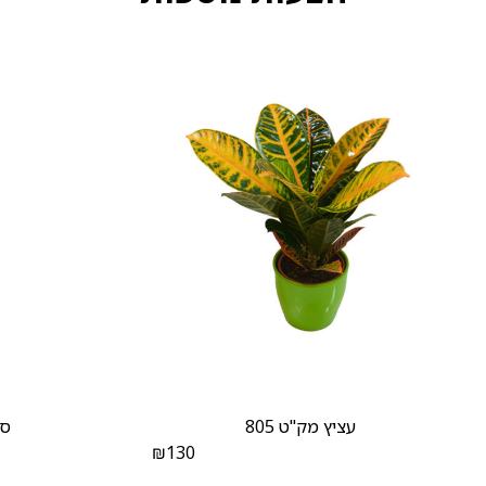
עציץ מק"ט 805
סח
₪
130