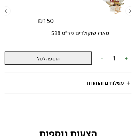
₪
150
מארז שוקולדים מק”ט 598
כמות
-
+
הוספה לסל
של
סחלב
מק”ט
838
משלוחים והחזרות
הצעות נוספות