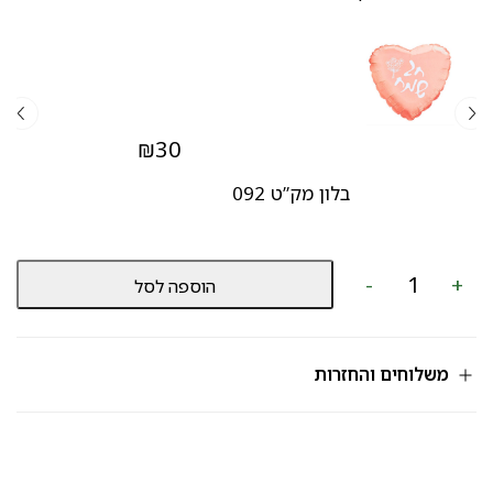
₪
30
בלון מק”ט 092
כמות
-
+
הוספה לסל
של
מארז
שוקולדים
מק”ט
599
משלוחים והחזרות