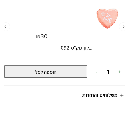
₪
30
בלון מק”ט 092
כמות
-
+
הוספה לסל
של
מארז
שוקולדים
מק”ט
598
משלוחים והחזרות