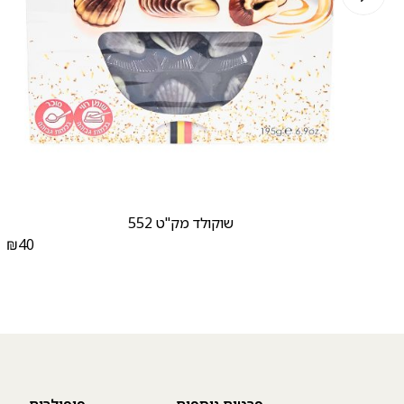
שוקולד מק"ט 552
₪
40
₪