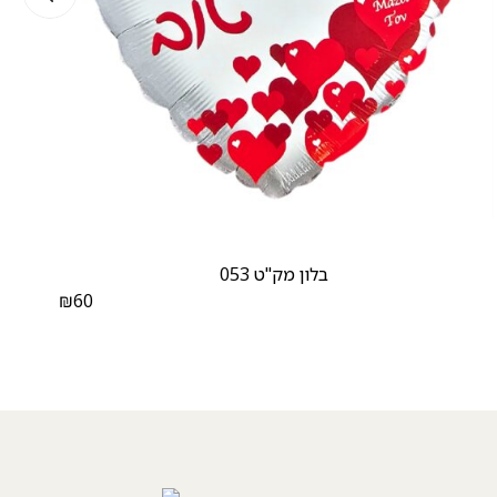
בלון מק"ט 053
₪
60