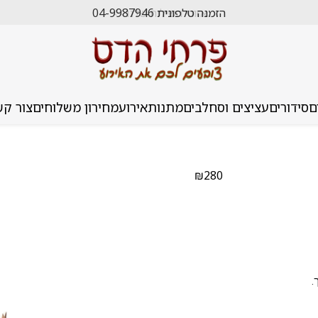
הזמנה טלפונית 04-9987946
ם
סידורים
עציצים וסחלבים
מתנות
אירוע
מחירון משלוחים
צור קש
₪
280
.