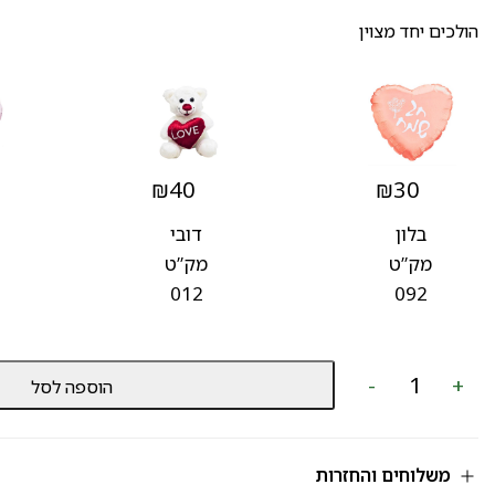
הולכים יחד מצוין
₪
40
₪
30
בלון
דובי
מק”ט
מק”ט
012
092
כמות
-
+
הוספה לסל
של
מארז
שוקולדים
מק”ט
596
משלוחים והחזרות