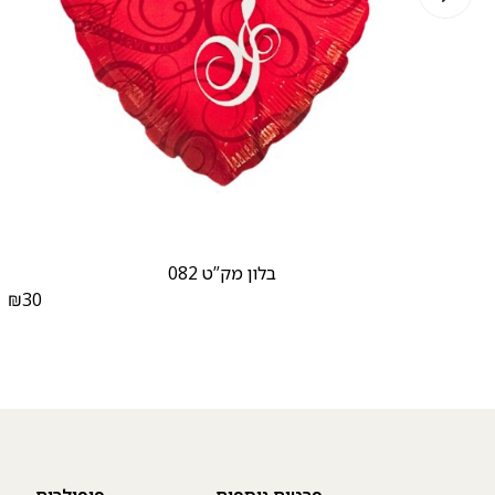
בלון מק”ט 082
₪
30
₪