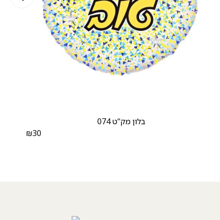
בלון מק‘‘ט 074
₪
30