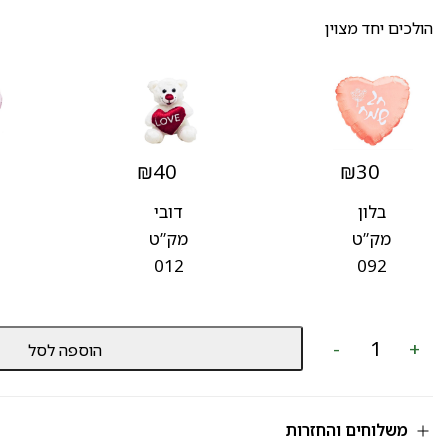
הולכים יחד מצוין
₪
40
₪
30
בלון
דובי
מק”ט
מק”ט
012
092
כמות
-
+
הוספה לסל
של
מארז
שוקולדים
מק”ט
589
משלוחים והחזרות