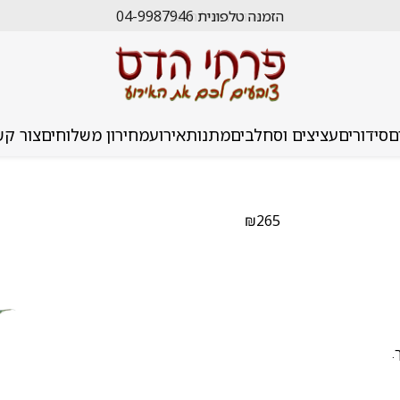
הזמנה טלפונית 04-9987946
ם
סידורים
עציצים וסחלבים
מתנות
אירוע
מחירון משלוחים
צור קש
₪
265
.