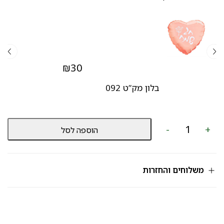
₪
30
בלון מק”ט 092
כמות
-
+
הוספה לסל
של
מארז
שוקולדים
מק"ט
581
משלוחים והחזרות