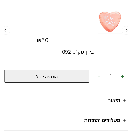
₪
30
בלון מק”ט 092
כמות
-
+
הוספה לסל
של
מארז
שוקולדים
מק"ט
580
תיאור
משלוחים והחזרות