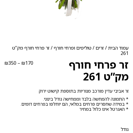
עמוד הבית
/
זרים
/
טוליפים ופרחי חורף
/ זר פרחי חורף מק”ט
261
זר פרחי חורף
טוו
₪
350
–
₪
170
מחי
מק”ט 261
עד
זר אביבי עדין מורכב מנוריות בתוספת קישוט ירוק
* התמונה להמחשה בלבד וממחישה גודל בינוני.
* במידה שחסרים פרחים במלאי, הם יוחלפו בפרחים דומים.
* האגרטל אינו כלול במחיר
גודל