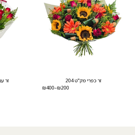
זר כפרי מק"ט 204
זר עם
₪
400
–
₪
200