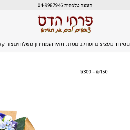
הזמנה טלפונית 04-9987946
ם
סידורים
עציצים וסחלבים
מתנות
אירוע
מחירון משלוחים
צור קש
טווח
₪
300
–
₪
150
מחירים:
עד