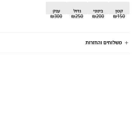
קטן
בינוני
גדול
ענק
₪300
₪250
₪200
₪150
משלוחים והחזרות