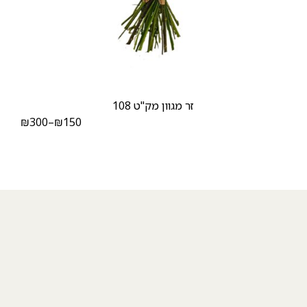
זר מגוון מק"ט 108
₪
300
–
₪
150