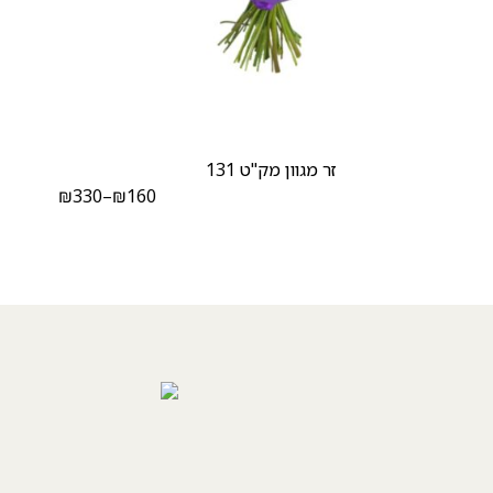
זר מגוון מק"ט 131
₪
330
–
₪
160