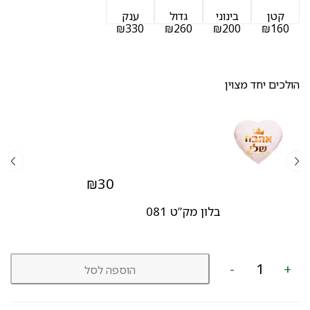
קטן
בינוני
גדול
ענק
₪330
₪260
₪200
₪160
הולכים יחד מצוין
₪
30
בלון מק”ט 081
כמות
-
+
הוספה לסל
של
זר
מגוון
מק"ט