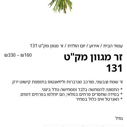
עמוד הבית
/
אירוע
/
יום הולדת
/ זר מגוון מק"ט 131
זר מגוון מק"ט
טוו
₪
330
–
₪
160
מחי
131
עד
זר שמח וצבעוני, מורכב מגרברות וליזיאנטוס בתוספת קישוט ירק.
* התמונה להמחשה בלבד וממחישה גודל בינוני.
* במידה שחסרים פרחים במלאי, הם יוחלפו בפרחים דומים.
* האגרטל אינו כלול במחיר
גודל