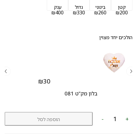
קטן
בינוני
גדול
ענק
₪400
₪330
₪260
₪200
הולכים יחד מצוין
₪
30
בלון מק”ט 081
כמות
-
+
הוספה לסל
של
זר
מגוון
מק"ט