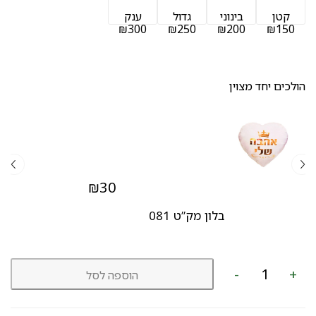
קטן
בינוני
גדול
ענק
₪300
₪250
₪200
₪150
הולכים יחד מצוין
₪
30
בלון מק”ט 081
כמות
-
+
הוספה לסל
של
זר
מגוון
מק"ט