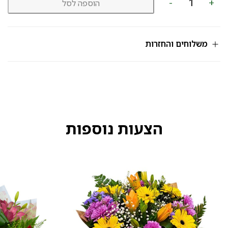
-
+
הוספה לסל
של
זר
כפרי
מק”ט
218
משלוחים והחזרות
הצעות נוספות