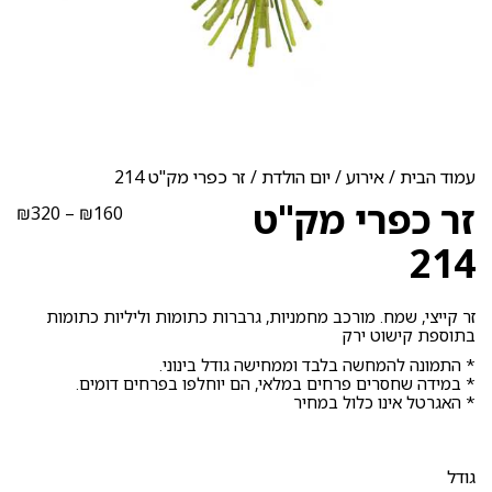
עמוד הבית
/
אירוע
/
יום הולדת
/ זר כפרי מק"ט 214
זר כפרי מק"ט
טוו
₪
320
–
₪
160
מחי
214
עד
זר קייצי, שמח. מורכב מחמניות, גרברות כתומות וליליות כתומות
בתוספת קישוט ירק
* התמונה להמחשה בלבד וממחישה גודל בינוני.
* במידה שחסרים פרחים במלאי, הם יוחלפו בפרחים דומים.
* האגרטל אינו כלול במחיר
גודל