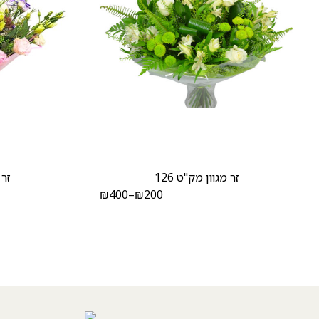
זר מגוון מק"ט 126
זר 
₪
400
–
₪
200