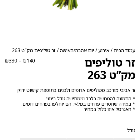
עמוד הבית
/
אירוע
/
יום אהבה/האישה
/ זר טוליפים מק”ט 263
זר טוליפים
טוו
₪
330
–
₪
140
מחי
מק”ט 263
עד
זר אביבי מורכב מטוליפים אדומים ולבנים בתוספת קישוט ירוק
* התמונה להמחשה בלבד וממחישה גודל בינוני.
* במידה שחסרים פרחים במלאי, הם יוחלפו בפרחים דומים.
* האגרטל אינו כלול במחיר
גודל