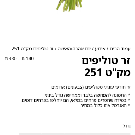
עמוד הבית
/
אירוע
/
יום אהבה/האישה
/ זר טוליפים מק"ט 251
זר טוליפים
טוו
₪
330
–
₪
140
מחי
מק"ט 251
עד
זר חורפי עונתי מטוליפים (צבעונים) אדומים
* התמונה להמחשה בלבד וממחישה גודל בינוני.
* במידה שחסרים פרחים במלאי, הם יוחלפו בפרחים דומים.
* האגרטל אינו כלול במחיר
גודל