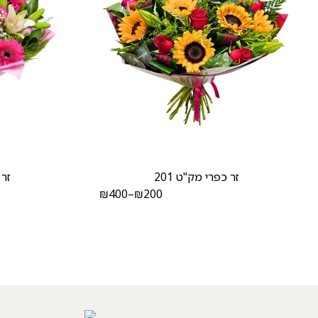
זר כפרי מק"ט 201
זר 
₪
400
–
₪
200