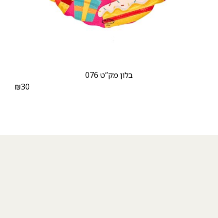
בלון מק”ט 076
₪
30