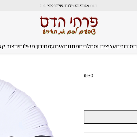
הזמנה טלפונית 04-9987946
אזורי השילוח שלנו >>
ם
סידורים
עציצים וסחלבים
מתנות
אירוע
מחירון משלוחים
צור קש
₪
30