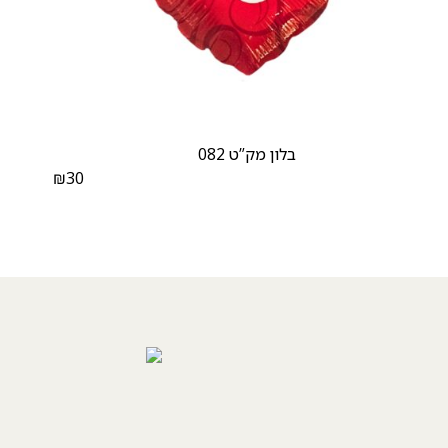
בלון מק”ט 082
₪
30