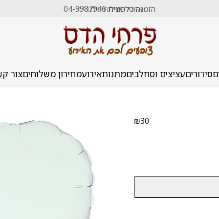
הזמנה טלפונית 04-9987946
אזורי השילוח שלנו >>
ם
סידורים
עציצים וסחלבים
מתנות
אירוע
מחירון משלוחים
צור קש
₪
30