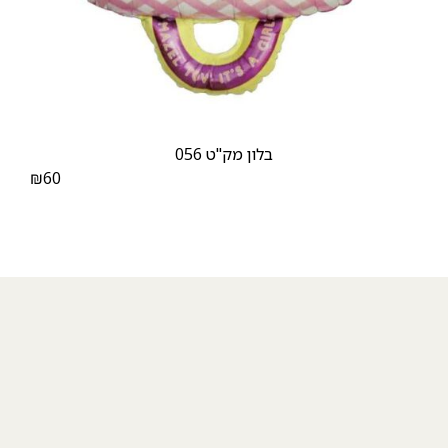
בלון מק"ט 056
₪
60