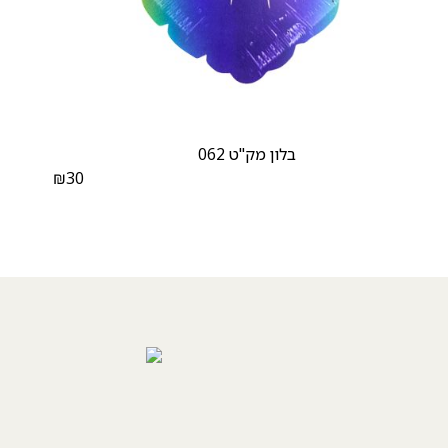
בלון מק"ט 062
₪
30