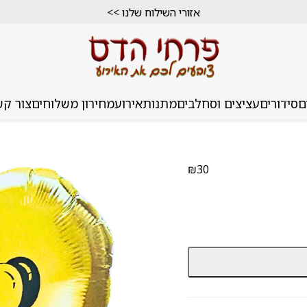
הזמנה טלפונית 04-9987946
אזורי השילוח שלנו >>
ם
סידורים
עציצים וסחלבים
מתנות
אירוע
מחירון משלוחים
צור קש
₪
30