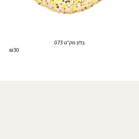
בלון מק‘‘ט 073
₪
30