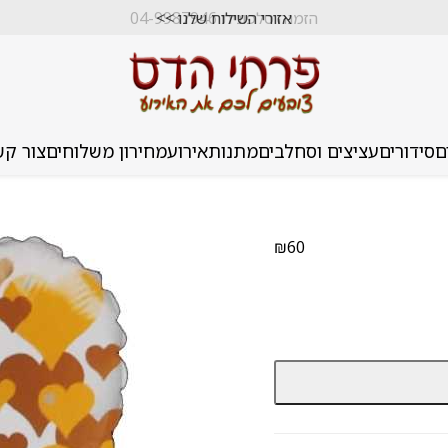
הזמנה טלפונית 04-9987946
אזורי השילוח שלנו >>
ם
סידורים
עציצים וסחלבים
מתנות
אירוע
מחירון משלוחים
צור קש
₪
60