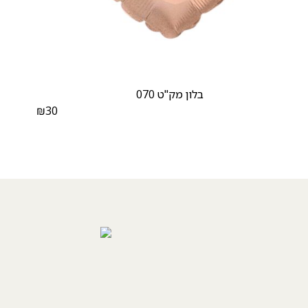
בלון מק"ט 070
₪
30