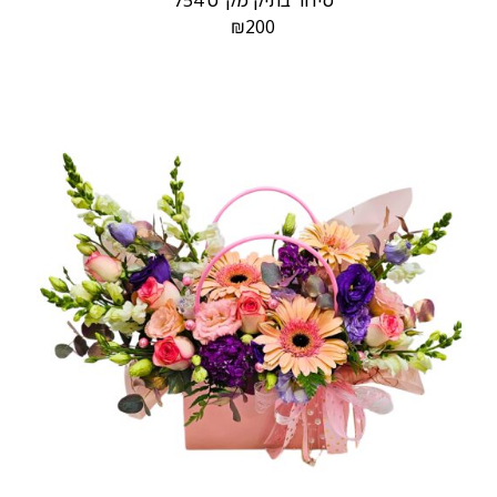
סידור בתיק מק”ט 754
₪
200