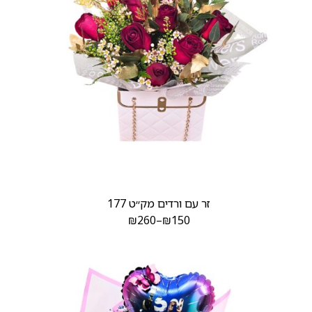
זר עם ורדים מק׳׳ט 177
₪
260
–
₪
150