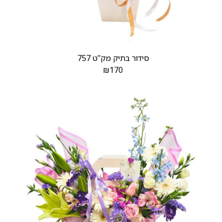
סידור בתיק מק”ט 757
₪
170