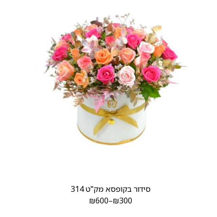
סידור בקופסא מק"ט 314
₪
600
–
₪
300