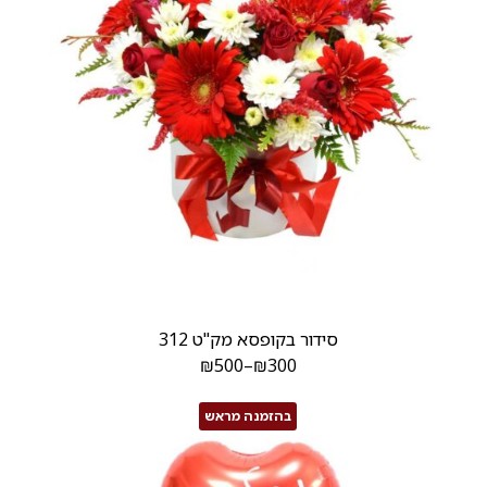
סידור בקופסא מק"ט 312
₪
500
–
₪
300
בהזמנה מראש