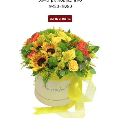
סידור בקופסא מק"ט 304
₪
450
–
₪
280
בהזמנה מראש