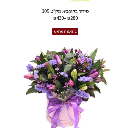
סידור בקופסא מק"ט 305
₪
430
–
₪
280
בהזמנה מראש