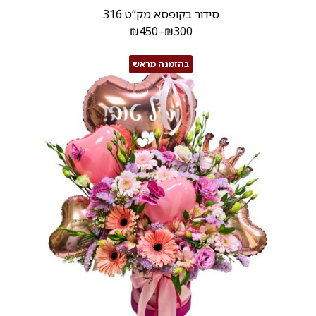
סידור בקופסא מק”ט 316
₪
450
–
₪
300
בהזמנה מראש