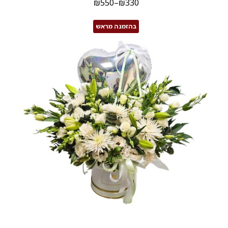
₪
550
–
₪
330
בהזמנה מראש