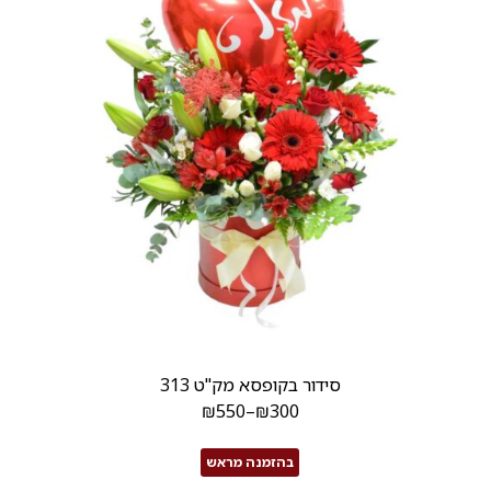
סידור בקופסא מק"ט 313
₪
550
–
₪
300
בהזמנה מראש