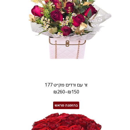
זר עם ורדים מק׳׳ט 177
₪
260
–
₪
150
בהזמנה מראש