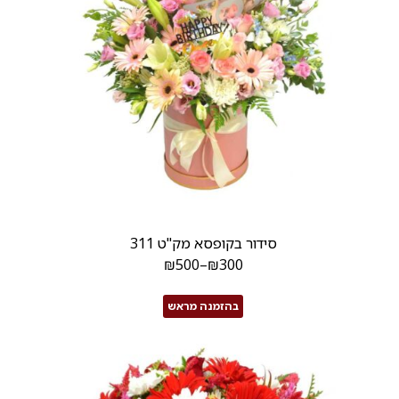
סידור בקופסא מק"ט 311
₪
500
–
₪
300
בהזמנה מראש