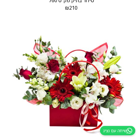
סידור בתיק מק”ט 760
₪
210
שיחה עם נציג