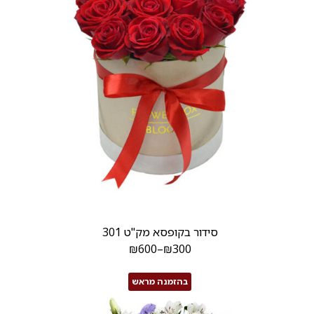
סידור בקופסא מק"ט 301
₪
600
–
₪
300
בהזמנה מראש