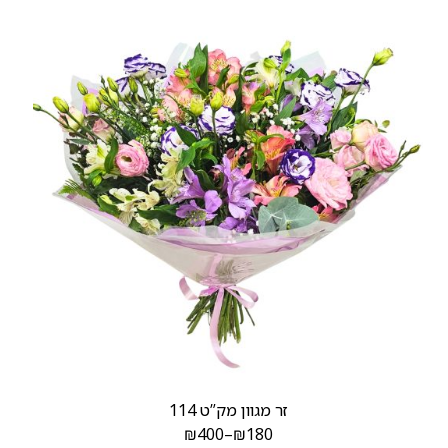
זר מגוון מק”ט 114
₪
400
–
₪
180