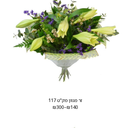
זר מגוון מק"ט 117
₪
300
–
₪
140