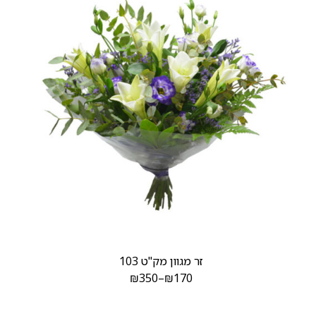
זר מגוון מק"ט 103
₪
350
–
₪
170