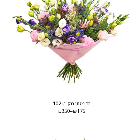
זר מגוון מק"ט 102
₪
350
–
₪
175