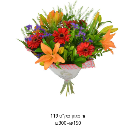
זר מגוון מק"ט 119
₪
300
–
₪
150