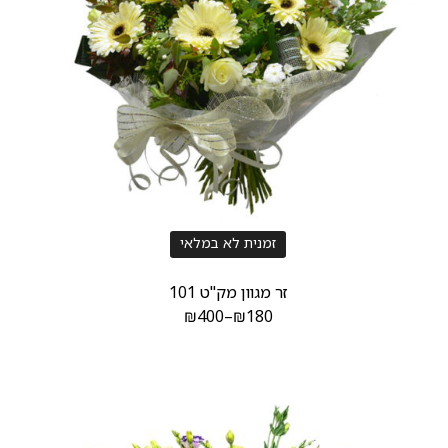
זמנית לא במלאי
זר מגוון מק"ט 101
₪
400
–
₪
180