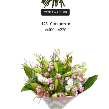
זמנית לא במלאי
זר מגוון מק"ט 128
₪
400
–
₪
220