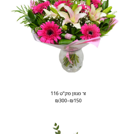
זר מגוון מק"ט 116
₪
300
–
₪
150