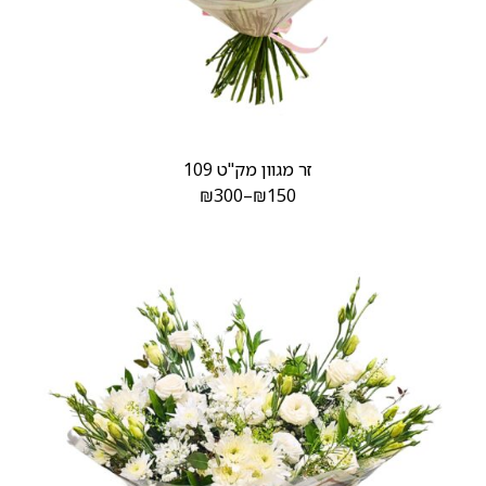
זר מגוון מק"ט 109
₪
300
–
₪
150