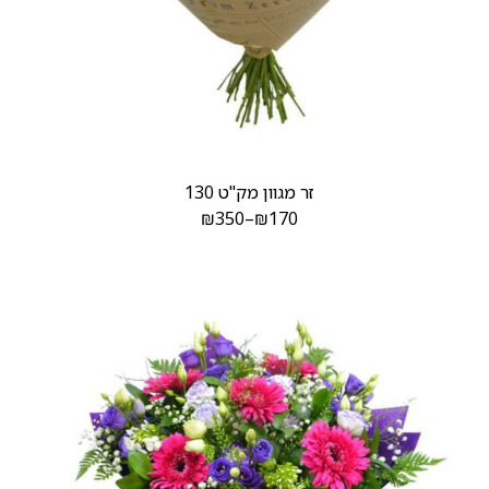
זר מגוון מק"ט 130
₪
350
–
₪
170