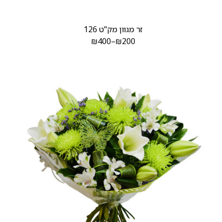
זר מגוון מק"ט 126
₪
400
–
₪
200