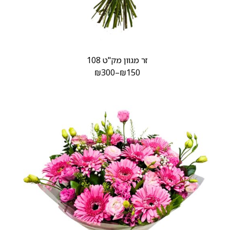
זר מגוון מק"ט 108
₪
300
–
₪
150