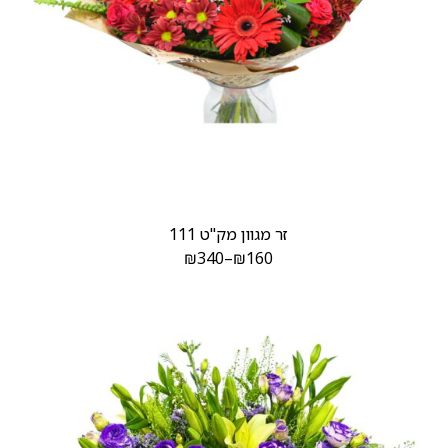
זר מגוון מק"ט 111
₪
340
–
₪
160