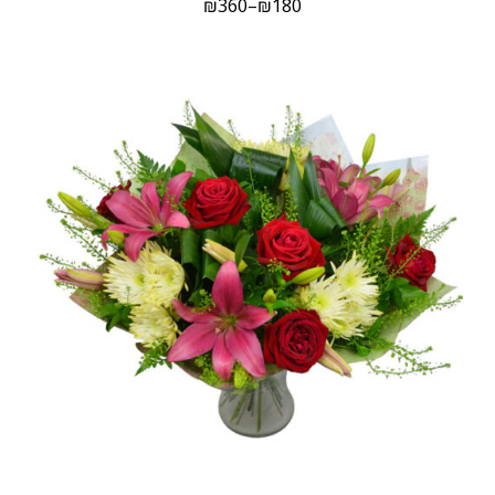
₪
360
–
₪
180