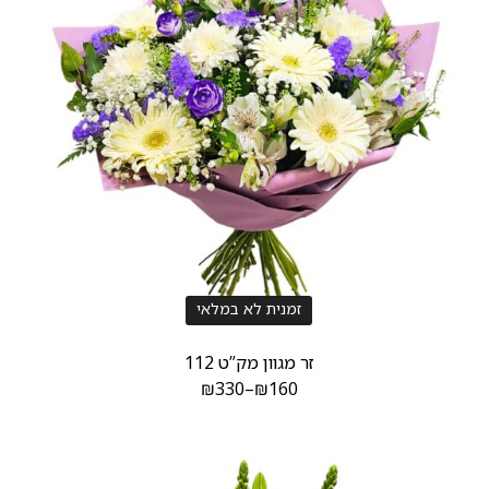
זמנית לא במלאי
זר מגוון מק”ט 112
₪
330
–
₪
160