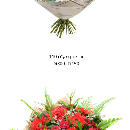
זר מגוון מק"ט 110
₪
300
–
₪
150