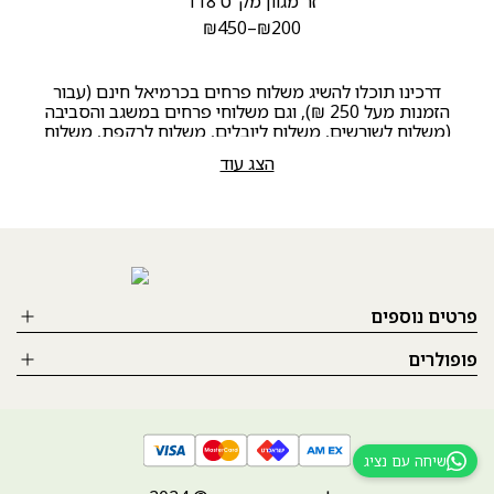
זר מגוון מק”ט 118
₪
450
–
₪
200
דרכינו תוכלו להשיג משלוח פרחים בכרמיאל חינם (עבור
הזמנות מעל 250 ₪), וגם משלוחי פרחים במשגב והסביבה
(משלוח לשורשים, משלוח ליובלים, משלוח לרקפת, משלוח
לעצמון, משלוח למנוף, משלוח לקורנית, משלוח למורשת,
הצג עוד
משלוח ליעד, משלוח לגילון, משלוח לצורית, משלוח
ללבון,משלוח להר חלוץ, משלוח למורן, משלוח ללוטם, משלוח
לפרוד, משלןח לכפר חנניה וכו). אנו גם מקבלים משלוחי
פרחים לאזור תעשייה תרדיון, תפן ובר לב.
פרטים נוספים
פופולרים
שיחה עם נציג