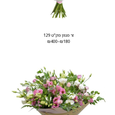
זר מגוון מק"ט 129
₪
400
–
₪
180