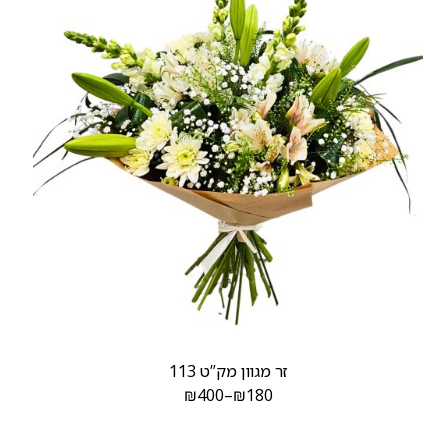
זר מגוון מק”ט 113
₪
400
–
₪
180