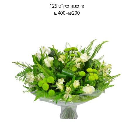
זר מגוון מק"ט 125
₪
400
–
₪
200