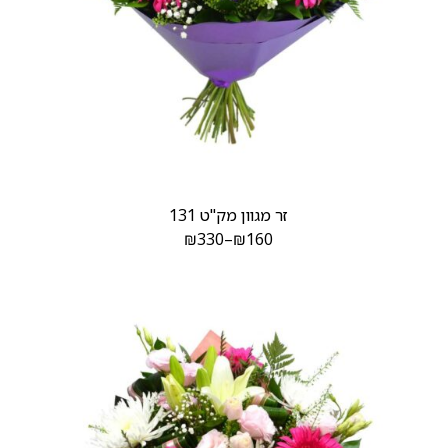
זר מגוון מק"ט 131
₪
330
–
₪
160