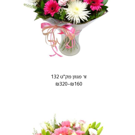
זר מגוון מק"ט 132
₪
320
–
₪
160