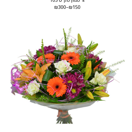
זר מגוון מק"ט 105
₪
300
–
₪
150