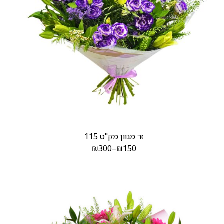
זר מגוון מק"ט 115
₪
300
–
₪
150