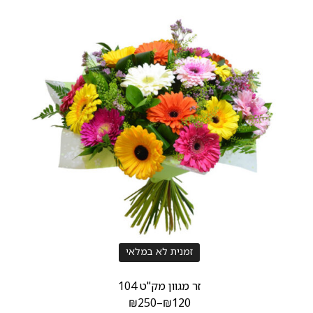
זמנית לא במלאי
זר מגוון מק"ט 104
₪
250
–
₪
120