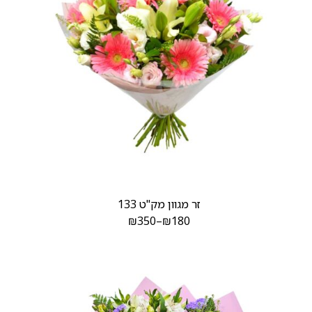
זר מגוון מק"ט 133
₪
350
–
₪
180