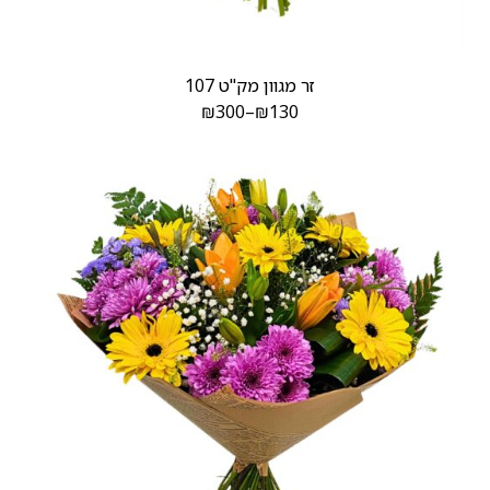
זר מגוון מק"ט 107
₪
300
–
₪
130