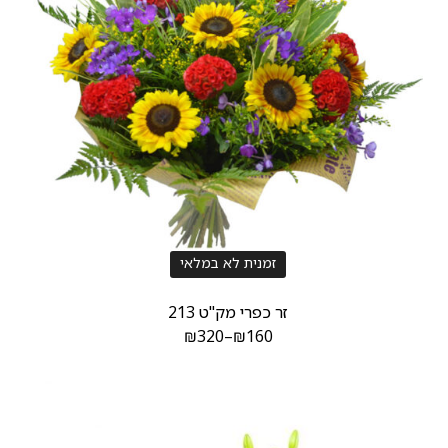
זמנית לא במלאי
זר כפרי מק"ט 213
₪
320
–
₪
160