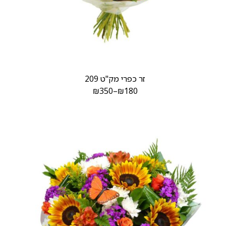
זר כפרי מק"ט 209
₪
350
–
₪
180