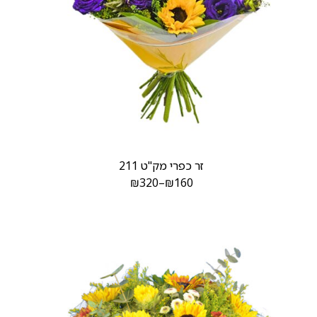
זר כפרי מק"ט 211
₪
320
–
₪
160