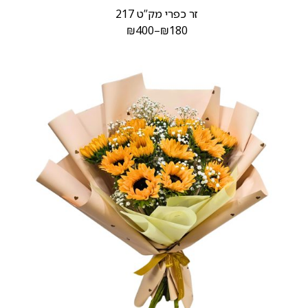
זר כפרי מק”ט 217
₪
400
–
₪
180