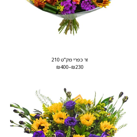
זר כפרי מק"ט 210
₪
400
–
₪
230