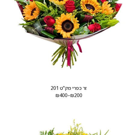
זר כפרי מק"ט 201
₪
400
–
₪
200