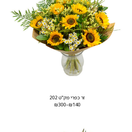
זר כפרי מק"ט 202
₪
300
–
₪
140