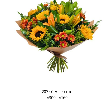
זר כפרי מק"ט 203
₪
300
–
₪
160