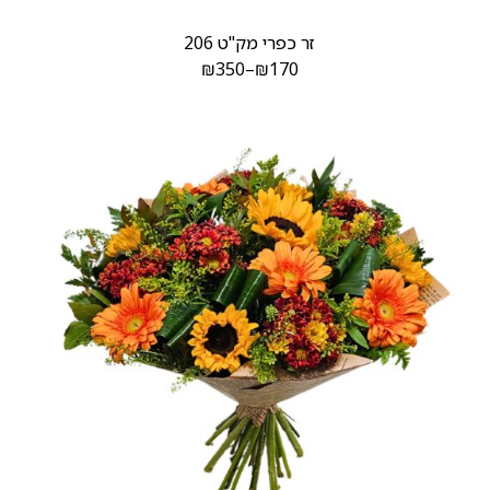
זר כפרי מק"ט 206
₪
350
–
₪
170