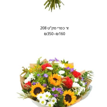
זר כפרי מק"ט 208
₪
350
–
₪
160