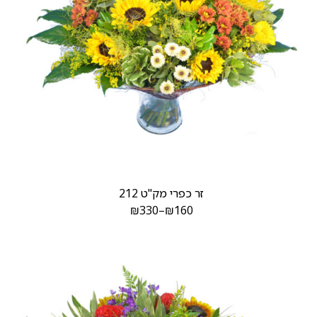
זר כפרי מק"ט 212
₪
330
–
₪
160