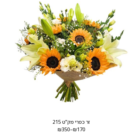
זר כפרי מק"ט 215
₪
350
–
₪
170