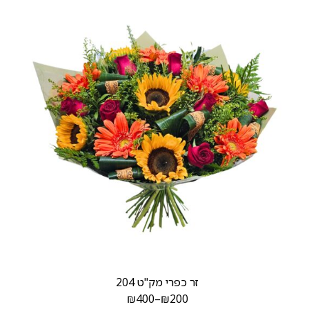
זר כפרי מק"ט 204
₪
400
–
₪
200