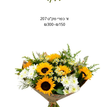
זר כפרי מק"ט 207
₪
300
–
₪
150