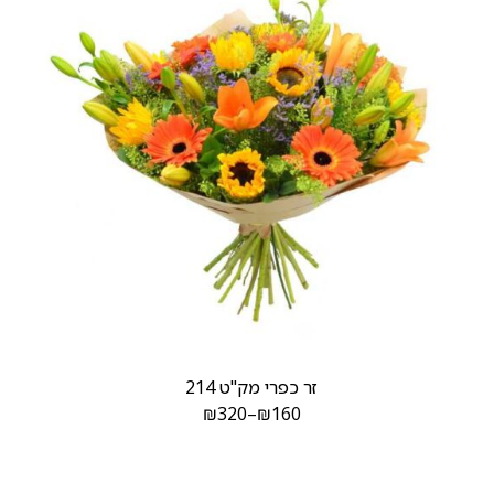
זר כפרי מק"ט 214
₪
320
–
₪
160