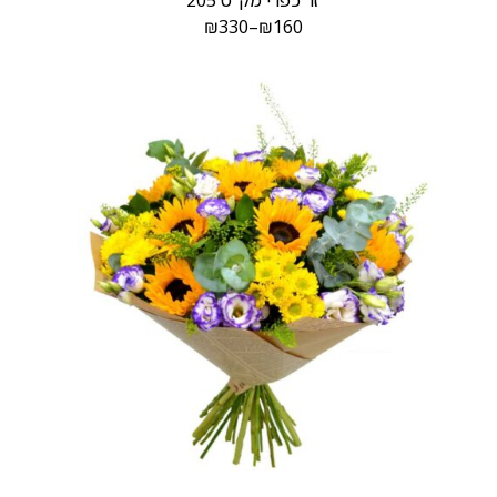
זר כפרי מק"ט 205
₪
330
–
₪
160