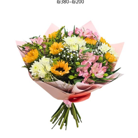
₪
380
–
₪
200