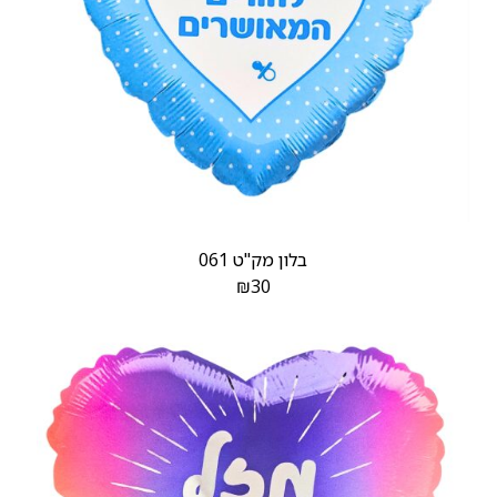
בלון מק"ט 061
₪
30