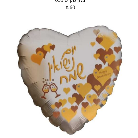
בלון מק"ט 053
₪
60