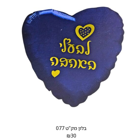
בלון מק”ט 077
₪
30