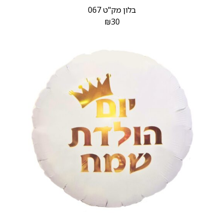
בלון מק"ט 067
₪
30