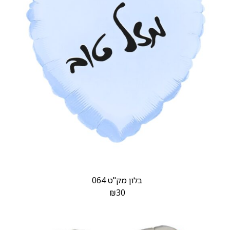
בלון מק"ט 064
₪
30