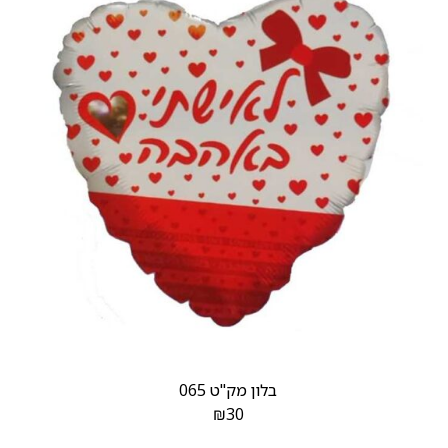
בלון מק"ט 065
₪
30