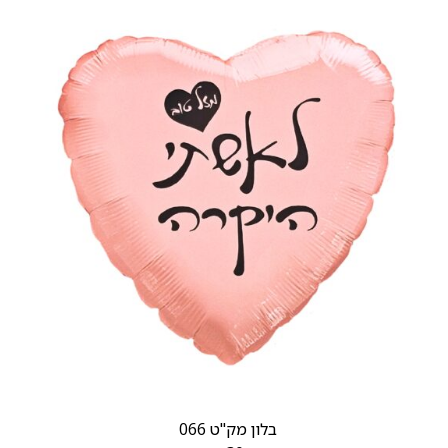
בלון מק"ט 066