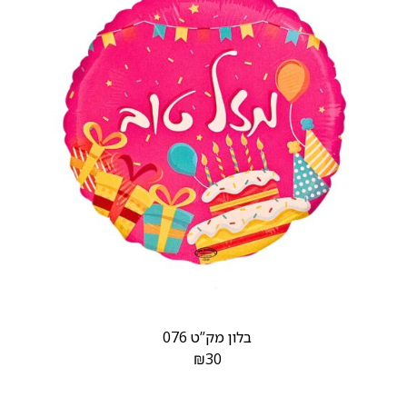
בלון מק”ט 076
₪
30