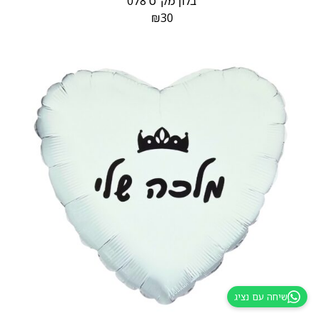
בלון מק”ט 078
₪
30
שיחה עם נציג