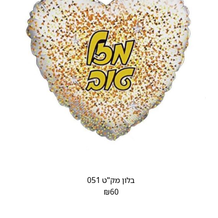
בלון מק"ט 051
₪
60