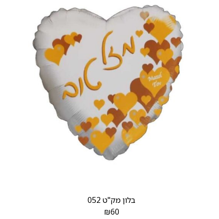
בלון מק"ט 052
₪
60