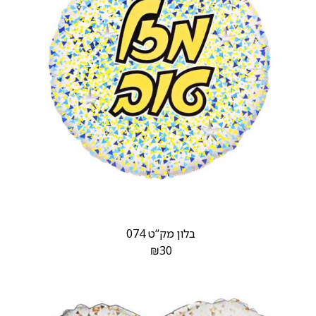
בלון מק‘‘ט 074
₪
30