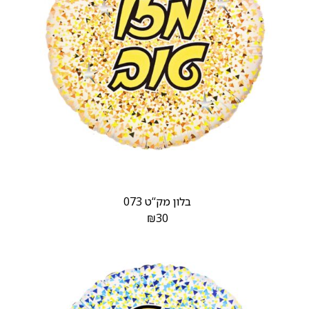
בלון מק‘‘ט 073
₪
30