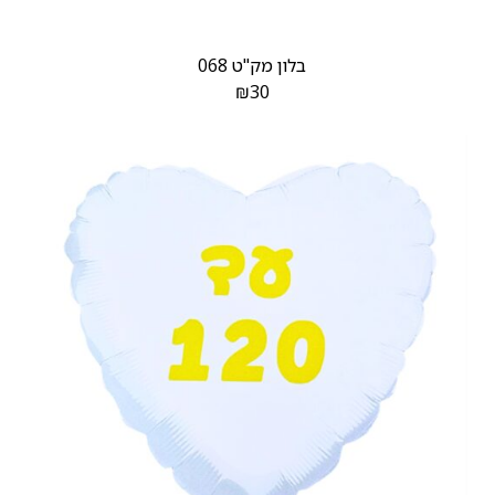
בלון מק"ט 068
₪
30