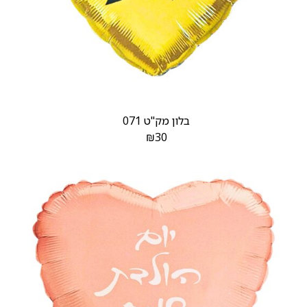
בלון מק"ט 071
₪
30