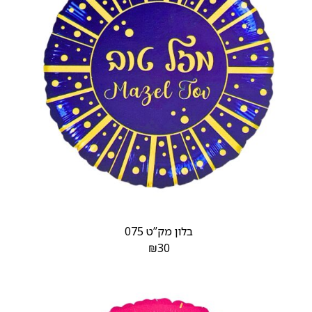
בלון מק”ט 075
₪
30