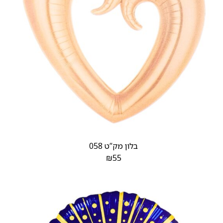
בלון מק”ט 058
₪
55