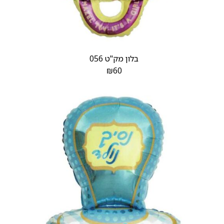
בלון מק"ט 056
₪
60