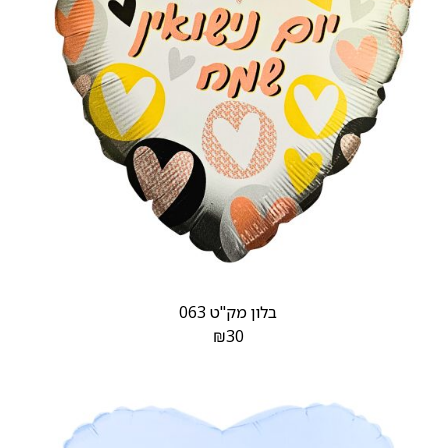
בלון מק"ט 063
₪
30