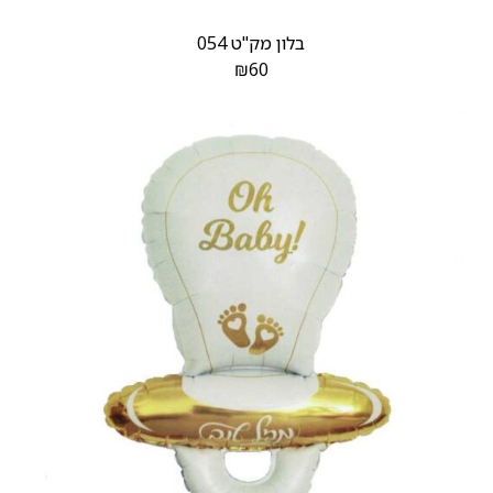
בלון מק"ט 054
₪
60