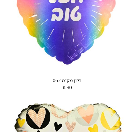
בלון מק"ט 062
₪
30